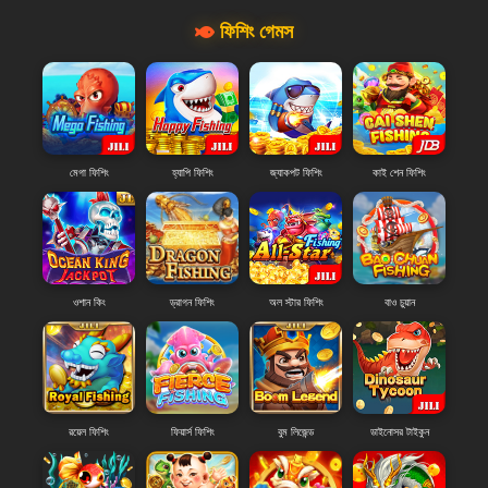
ফিশিং গেমস
মেগা ফিশিং
হ্যাপি ফিশিং
জ্যাকপট ফিশিং
কাই শেন ফিশিং
ওশান কিং
ড্রাগন ফিশিং
অল স্টার ফিশিং
বাও চুয়ান
রয়েল ফিশিং
ফিয়ার্স ফিশিং
বুম লিজেন্ড
ডাইনোসর টাইকুন