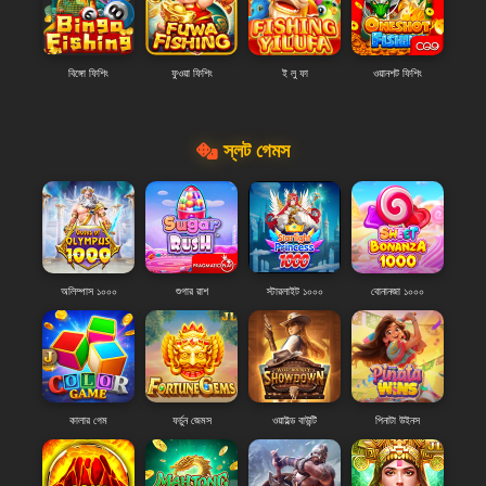
বিঙ্গো ফিশিং
ফুওয়া ফিশিং
ই লু ফা
ওয়ানশট ফিশিং
স্লট গেমস
অলিম্পাস ১০০০
শুগার রাশ
স্টারলাইট ১০০০
বোনানজা ১০০০
কালার গেম
ফর্চুন জেমস
ওয়াইল্ড বাউন্টি
পিনাটা উইনস