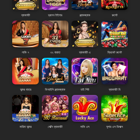
ব্যাকার্যাট
ড্রাগন টাইগার
ব্ল্যাকজ্যাক
রুলেট
লাকি ৭
৩২ বারাহা
ব্যাকার্যাট এ
ক্রিকেট রুলেট
আন্দর বাহার
ভিআইপি ব্ল্যাকজ্যাক
তাই শিউ
ব্যাকার্যাট বি
মারিনা আন্দর
সেক্সি ব্যাকার্যাট
লাকি এস
সুপার এস ডিলাক্স