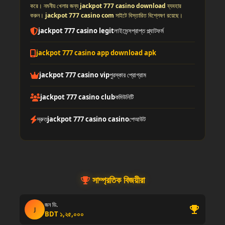
করে। নমনীয় খেলার জন্য
jackpot 777 casino download
ব্যবহার
করুন।
jackpot 777 casino com
সাইটে বিস্তারিত বিশ্লেষণ রয়েছে।
jackpot 777 casino legit
লাইসেন্সপ্রাপ্ত প্ল্যাটফর্ম
jackpot 777 casino app download apk
jackpot 777 casino vip
পুরস্কার প্রোগ্রাম
jackpot 777 casino club
কমিউনিটি
দ্রুত
jackpot 777 casino casino
পেআউট
সাম্প্রতিক বিজয়ীরা
জন ডি.
emoji_events
J
BDT ১,২৫,০০০