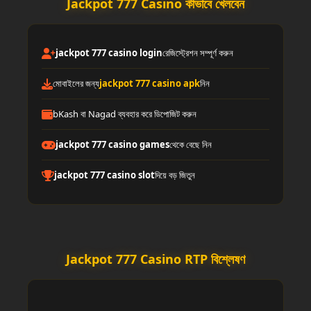
Jackpot 777 Casino কীভাবে খেলবেন
jackpot 777 casino login
রেজিস্ট্রেশন সম্পূর্ণ করুন
মোবাইলের জন্য
jackpot 777 casino apk
নিন
bKash বা Nagad ব্যবহার করে ডিপোজিট করুন
jackpot 777 casino games
থেকে বেছে নিন
jackpot 777 casino slot
দিয়ে বড় জিতুন
Jackpot 777 Casino RTP বিশ্লেষণ