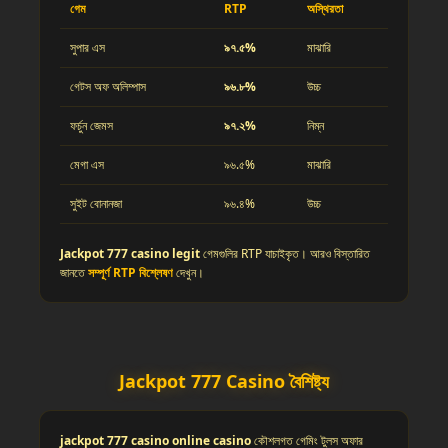
গেম
RTP
অস্থিরতা
সুপার এস
৯৭.৫%
মাঝারি
গেটস অফ অলিম্পাস
৯৬.৮%
উচ্চ
ফর্চুন জেমস
৯৭.২%
নিম্ন
মেগা এস
৯৬.৫%
মাঝারি
সুইট বোনানজা
৯৬.৪%
উচ্চ
Jackpot 777 casino legit
গেমগুলির RTP যাচাইকৃত। আরও বিস্তারিত
জানতে
সম্পূর্ণ RTP বিশ্লেষণ
দেখুন।
Jackpot 777 Casino বৈশিষ্ট্য
jackpot 777 casino online casino
কৌশলগত গেমিং টুলস অফার